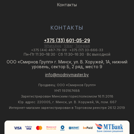
Контакты
КОНТАКТЫ
+375 (33) 601-05-29
WhatsApp
·
Viber
·
Telegram
+375 (44) 487-79-99
·
+375 (17) 33-666-33
Пн–Пт 11:30–18:30 · Сб 11:30–16:30 · Вс выходной
ООО «Смирнов Групп» г. Минск, ул. В. Хоружей, 1А, нижний
уровень, сектор Б, 2 ряд, место 9
info@modniymaster.by
Продавец: ООО «Смирнов Групп»
УНП 193167488
Зарегистрирован Минским горисполкомом 16.11.2018
Юр. адрес: 220005, г. Минск, ул. В. Хоружей, 1А, пом. 667
Интернет-магазин зарегистрирован в Торговом реестре 26.12.2019