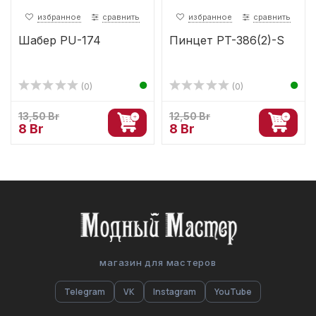
избранное
сравнить
избранное
сравнить
Шабер PU-174
Пинцет PT-386(2)-S
(0)
(0)
13,50 Br
12,50 Br
8 Br
8 Br
магазин для мастеров
Telegram
VK
Instagram
YouTube