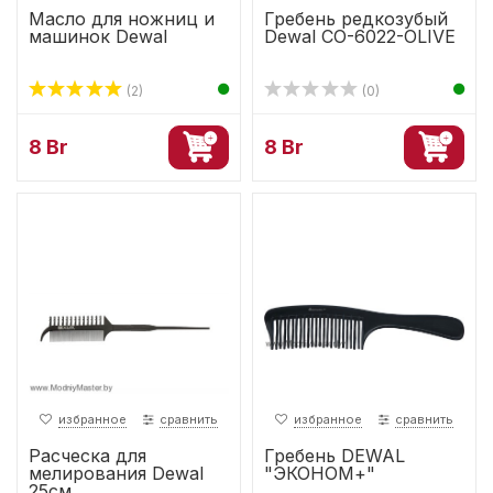
Масло для ножниц и
Гребень редкозубый
машинок Dewal
Dewal CO-6022-OLIVE
(2)
(0)
8 Br
8 Br
избранное
сравнить
избранное
сравнить
Расческа для
Гребень DEWAL
мелирования Dewal
"ЭКОНОМ+"
25см