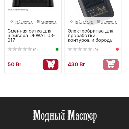
избранное
сравнить
избранное
сравнить
Сменная сетка для
Электробритва для
шейвера DEWAL 03-
проработки
017
контуров и бороды
Wahl Final...
(0)
(0)
50 Br
430 Br