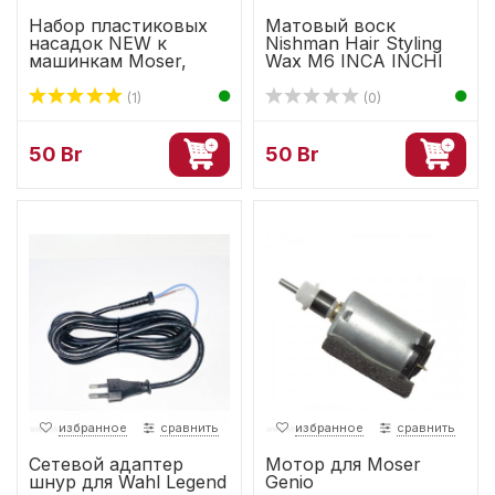
Набор пластиковых
Матовый воск
насадок NEW к
Nishman Hair Styling
машинкам Moser,
Wax M6 INCA INCHI
Wahl, Oster
(1)
(0)
50 Br
50 Br
избранное
сравнить
избранное
сравнить
Сетевой адаптер
Мотор для Moser
шнур для Wahl Legend
Genio