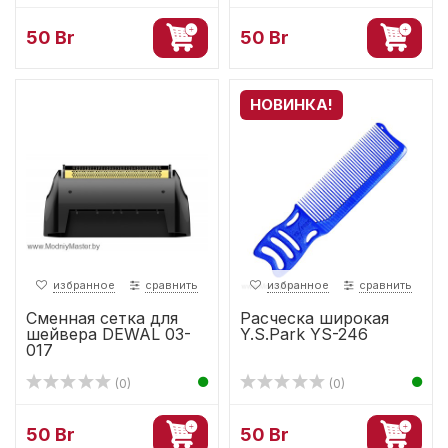
50 Br
50 Br
НОВИНКА!
избранное
сравнить
избранное
сравнить
Сменная сетка для
Расческа широкая
шейвера DEWAL 03-
Y.S.Park YS-246
017
(0)
(0)
50 Br
50 Br