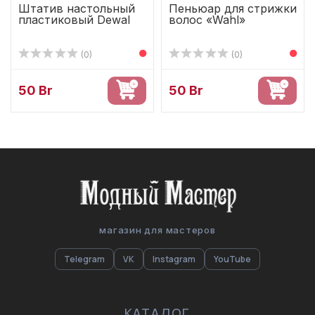
Штатив настольный
Пеньюар для стрижки
пластиковый Dewal
волос «Wahl»
(0)
(0)
50 Br
50 Br
магазин для мастеров
Telegram
VK
Instagram
YouTube
КАТАЛОГ