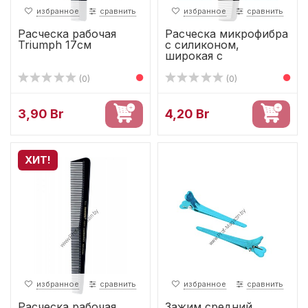
избранное
сравнить
избранное
сравнить
Расческа рабочая
Расческа микрофибра
Triumph 17см
с силиконом,
широкая с
разделительным...
(0)
(0)
3,90 Br
4,20 Br
ХИТ!
избранное
сравнить
избранное
сравнить
Расческа рабочая
Зажим средний,