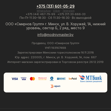
+375 (33) 601-05-29
WhatsApp
·
Viber
·
Telegram
+375 (44) 487-79-99
·
+375 (17) 33-666-33
Пн–Пт 11:30–18:30 · Сб 11:30–16:30 · Вс выходной
ООО «Смирнов Групп» г. Минск, ул. В. Хоружей, 1А, нижний
уровень, сектор Б, 2 ряд, место 9
info@modniymaster.by
Продавец: ООО «Смирнов Групп»
УНП 193167488
Зарегистрирован Минским горисполкомом 16.11.2018
Юр. адрес: 220005, г. Минск, ул. В. Хоружей, 1А, пом. 667
Интернет-магазин зарегистрирован в Торговом реестре 26.12.2019