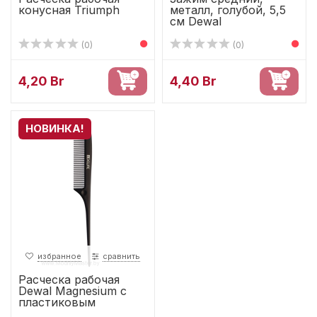
конусная Triumph
металл, голубой, 5,5
см Dewal
(0)
(0)
4,20 Br
4,40 Br
НОВИНКА!
избранное
сравнить
Расческа рабочая
Dewal Magnesium с
пластиковым
хвостиком,...